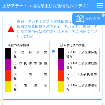
土砂アラート（福島県土砂災害情報システム）
×
ホーム
操作方法
掲載している土砂災害警戒情報などの気象情報は
旧防災気象情報体系で表示しています。 掲載して
気象
情報
いる気象情報は次の通り読み替えてご利用くださ
い。(詳細)
土砂災害
危険度情報
現在の表示情報
読み替え後の情報
地区別
危険度一覧
大雨特別警
レベル5 土砂災害特別
報
警報
土砂災害
土砂災害警戒情
マップ
レベル4 土砂災害危険
報
警報
大雨警
レベル3 土砂災害警
解説
報
報
大雨注意
レベル2 土砂災害注意
Language
報
報
日本語