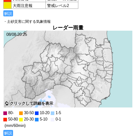
大雨注意報
警戒レベル2
解説
・土砂災害に関する気象情報
レーダー雨量
08/08 20:25
クリックして詳細を表示
80-
30-50
10-20
1-5
50-80
20-30
5-10
0-1
(mm/60min)
解説