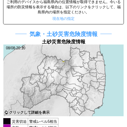
English
ご利用のデバイスから福島県内の位置情報が取得できません。今いる
場所の防災情報を表示する場合は、以下のリンクをクリックして、福
島県内の場所を指定ください。
한국어
現在地の指定
中文（简体）
気象・土砂災害危険度情報
土砂災害危険度情報
中文（繁體）
08/08 20:10
Português
ภาษาไทย
Tagalog
クリックして詳細を表示
災害切迫
警戒レベル5相当