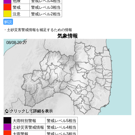
危険
警戒レベル4相当
警戒
警戒レベル3相当
注意
警戒レベル2相当
解説
・土砂災害警戒情報を補足するための情報
気象情報
08/08 20:27
クリックして詳細を表示
大雨特別警報
警戒レベル5相当
土砂災害警戒情報
警戒レベル4相当
大雨警報
警戒レベル3相当