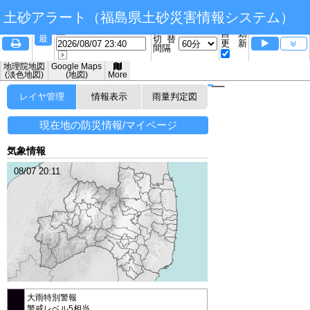
土砂アラート（福島県土砂災害情報システム）
自動
最
切替
更新
80-
80-
50-
50-
30-
30-
20-
20-
10-
10-
5-
5-
間隔
新
地理院地図
Google Maps
(淡色地図)
(地図)
More
レイヤ管理
情報表示
雨量判定図
土
土
レ
レ
＋
＋
砂
砂
ー
ー
現在地の防災情報/マイページ
災
災
ダ
ダ
－
－
害
害
ー
ー
気象情報
危
危
雨
雨
険
険
量
量
08/07 20:11
度
度
大雨特別警報
警戒レベル5相当